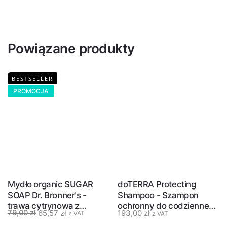
Powiązane produkty
BESTSELLER
PROMOCJA
Mydło organic SUGAR
doTERRA Protecting
SOAP Dr. Bronner's -
Shampoo - Szampon
trawa cytrynowa z
ochronny do codziennego
65,57
zł
193,00
zł
79,00
zł
z VAT
z VAT
limonką - 355 ml
stosowania - 500 ml