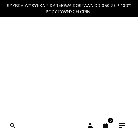
SZYBKA WYSYŁKA * DARMOWA DOSTAWA OD 350 ZŁ * 100%
POZYTYWNYCH OPINII
BRAK W MAGAZYNIE
STRONA GŁÓWNA
»
SKLEP
»
ORGANIC LINE SZAMPON Z MINERAŁAMI Z
MORZA MARTWEGO 250ML
BRAK W MAGAZYNIE
0
ORGANIC LINE Szampon