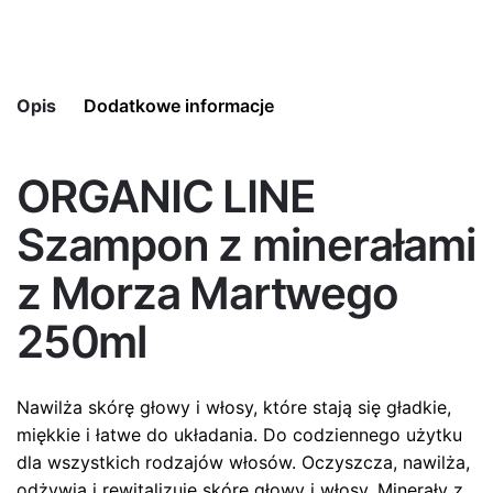
Opis
Dodatkowe informacje
ORGANIC LINE
Pojemność
250 ml
Szampon z minerałami
z Morza Martwego
250ml
Nawilża skórę głowy i włosy, które stają się gładkie,
miękkie i łatwe do układania. Do codziennego użytku
dla wszystkich rodzajów włosów. Oczyszcza, nawilża,
odżywia i rewitalizuje skórę głowy i włosy. Minerały z