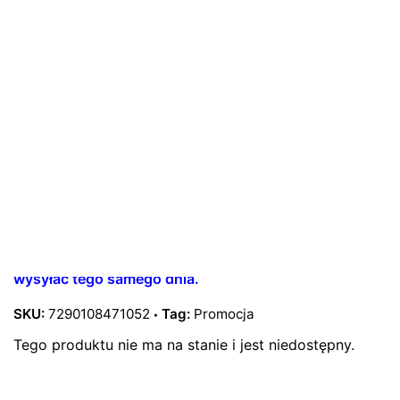
z minerałami z Morza
Martwego 250ml
63,00
zł
34,30
zł
z VAT
Szampony do włosów
Najniższa cena w ciągu ostatnich 30 dni:
34,30
zł
Organiczny szampon z minerałami i witaminami z
Morza Martwego. Oczyszcza, nawilża, odżywia i
rewitalizuje skórę głowy i włosy. Zawiera naturalne
filtry UV. Wegański.
Zamówienia złożone do godz. 11:00 staramy się
wysyłać tego samego dnia.
SKU:
7290108471052
Tag:
Promocja
Tego produktu nie ma na stanie i jest niedostępny.