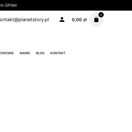
 OPINII
0
ontakt@planetstory.pl
0,00
zł
ZDROWIE
MARKI
BLOG
KONTAKT