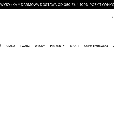
 WYSYŁKA * DARMOWA DOSTAWA OD 350 ZŁ * 100% POZYTYWNYCH
k
Ż
CIAŁO
TWARZ
WŁOSY
PREZENTY
SPORT
Oferta limitowana