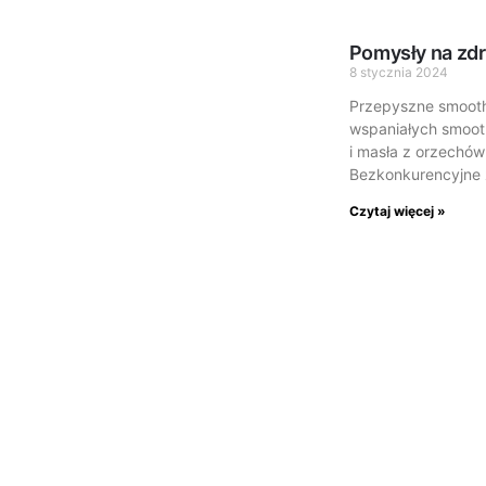
Pomysły na zdr
8 stycznia 2024
Przepyszne smoot
wspaniałych smoot
i masła z orzechó
Bezkonkurencyjne 
Czytaj więcej »