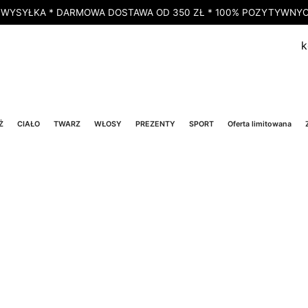
 WYSYŁKA * DARMOWA DOSTAWA OD 350 ZŁ * 100% POZYTYWNYCH
k
Ż
CIAŁO
TWARZ
WŁOSY
PREZENTY
SPORT
Oferta limitowana