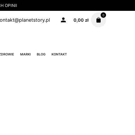
 OPINII
0
ontakt@planetstory.pl
0,00
zł
ZDROWIE
MARKI
BLOG
KONTAKT