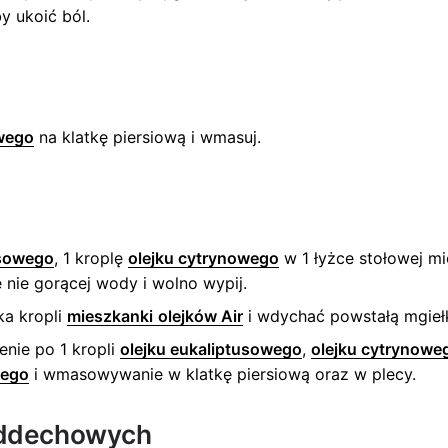
y ukoić ból.
owego
na klatkę piersiową i wmasuj.
usowego
, 1 kroplę
olejku cytrynowego
w 1 łyżce stołowej mi
e nie gorącej wody i wolno wypij.
ka kropli
mieszkanki
olejków Air
i wdychać powstałą mgieł
enie po 1 kropli
olejku eukaliptusowego
,
olejku cytrynowe
wego
i wmasowywanie w klatkę piersiową oraz w plecy.
 oddechowych