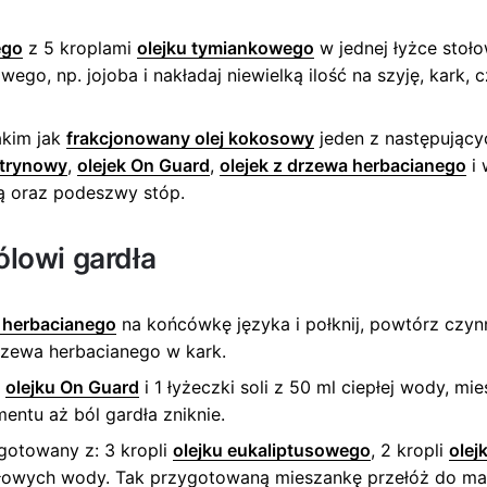
ego
z 5 kroplami
olejku tymiankowego
w jednej łyżce stoł
ego, np. jojoba i nakładaj niewielką ilość na szyję, kark, 
akim jak
frakcjonowany olej kokosowy
jeden z następujący
ytrynowy
,
olejek On Guard
,
olejek z drzewa herbacianego
i 
wą oraz podeszwy stóp.
lowi gardła
a herbacianego
na końcówkę języka i połknij, powtórz czynn
drzewa herbacianego w kark.
i
olejku On Guard
i 1 łyżeczki soli z 50 ml ciepłej wody, m
mentu aż ból gardła zniknie.
gotowany z: 3 kropli
olejku eukaliptusowego
, 2 kropli
olej
łowych wody. Tak przygotowaną mieszankę przełóż do mał