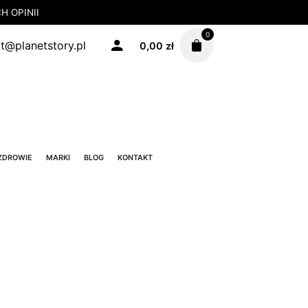
 OPINII
0
t@planetstory.pl
0,00
zł
ZDROWIE
MARKI
BLOG
KONTAKT