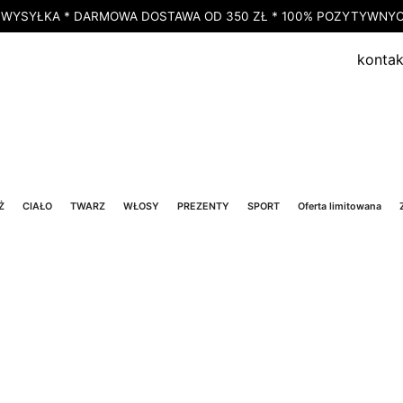
 WYSYŁKA * DARMOWA DOSTAWA OD 350 ZŁ * 100% POZYTYWNYCH
kontak
Ż
CIAŁO
TWARZ
WŁOSY
PREZENTY
SPORT
Oferta limitowana