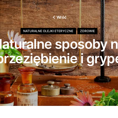
Wróć
NATURALNE OLEJKI ETERYCZNE
ZDROWIE
aturalne sposoby 
przeziębienie i gryp