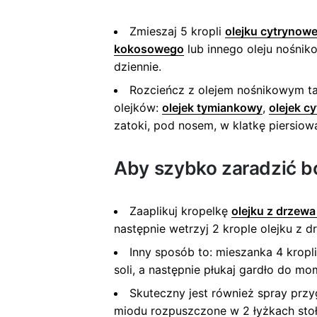
Zmieszaj 5 kropli
olejku cytrynow
kokosowego
lub innego oleju nośnikow
dziennie.
Rozcieńcz z olejem nośnikowym t
olejków:
olejek tymiankowy
,
olejek c
zatoki, pod nosem, w klatkę piersio
Aby szybko zaradzić bó
Zaaplikuj kropelkę
olejku z drzew
następnie wetrzyj 2 krople olejku z 
Inny sposób to: mieszanka 4 kropl
soli, a następnie płukaj gardło do mo
Skuteczny jest również spray przy
miodu rozpuszczone w 2 łyżkach sto