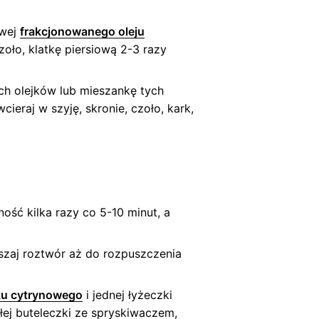
owej
frakcjonowanego oleju
czoło, klatkę piersiową 2-3 razy
ch olejków lub mieszankę tych
wcieraj w szyję, skronie, czoło, kark,
ość kilka razy co 5-10 minut, a
ieszaj roztwór aż do rozpuszczenia
ku cytrynowego
i jednej łyżeczki
ej buteleczki ze spryskiwaczem,