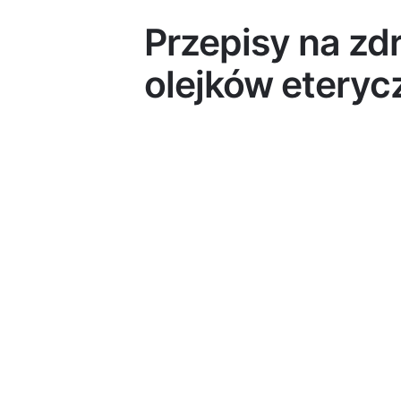
Przepisy na zd
olejków etery