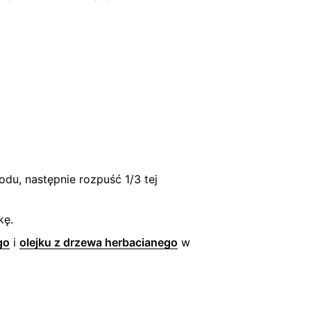
odu, następnie rozpuść 1/3 tej
kę.
go
i
olejku z drzewa herbacianego
w