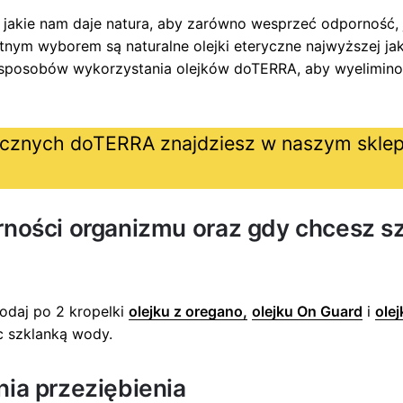
 jakie nam daje natura, aby zarówno wesprzeć odporność, 
tnym wyborem są naturalne olejki eteryczne najwyższej jak
h sposobów wykorzystania olejków doTERRA, aby wyelimino
ycznych doTERRA znajdziesz w naszym sklep
ności organizmu oraz gdy chcesz s
odaj po 2 kropelki
olejku z oregano,
olejku On Guard
i
ole
ąc szklanką wody.
ia przeziębienia