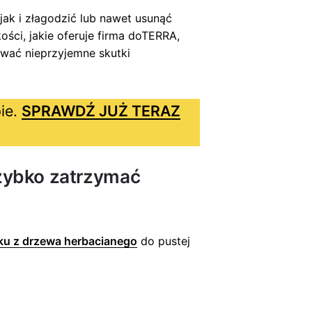
jak i złagodzić lub nawet usunąć
ości, jakie oferuje firma doTERRA,
wać nieprzyjemne skutki
ie.
SPRAWDŹ JUŻ TERAZ
zybko zatrzymać
jku z drzewa herbacianego
do pustej