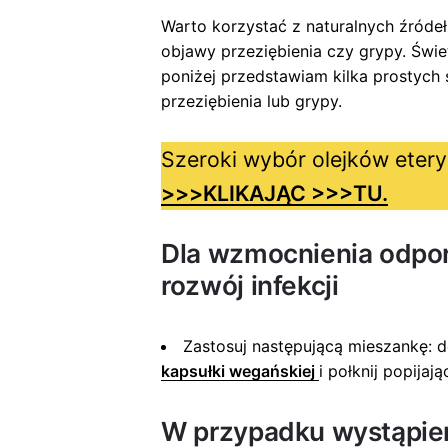
Warto korzystać z naturalnych źródeł
objawy przeziębienia czy grypy. Świe
poniżej przedstawiam kilka prostyc
przeziębienia lub grypy.
Szeroki wybór olejków eter
>>>KLIKAJĄC >>>TU.
Dla wzmocnienia odpor
rozwój infekcji
Zastosuj następującą mieszankę: d
kapsułki wegańskiej
i połknij popijaj
W przypadku wystąpien