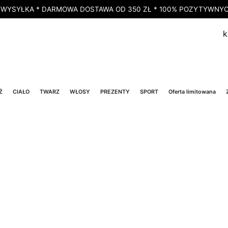
 WYSYŁKA * DARMOWA DOSTAWA OD 350 ZŁ * 100% POZYTYWNYCH
k
Ż
CIAŁO
TWARZ
WŁOSY
PREZENTY
SPORT
Oferta limitowana