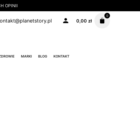
 OPINII
0
ontakt@planetstory.pl
0,00
zł
ZDROWIE
MARKI
BLOG
KONTAKT