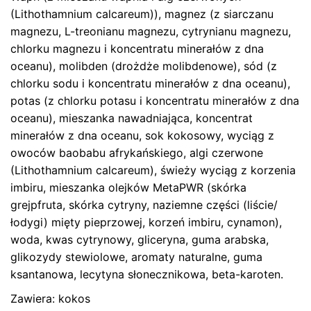
(Lithothamnium calcareum)), magnez (z siarczanu
magnezu, L-treonianu magnezu, cytrynianu magnezu,
chlorku magnezu i koncentratu minerałów z dna
oceanu), molibden (drożdże molibdenowe), sód (z
chlorku sodu i koncentratu minerałów z dna oceanu),
potas (z chlorku potasu i koncentratu minerałów z dna
oceanu), mieszanka nawadniająca, koncentrat
minerałów z dna oceanu, sok kokosowy, wyciąg z
owoców baobabu afrykańskiego, algi czerwone
(Lithothamnium calcareum), świeży wyciąg z korzenia
imbiru, mieszanka olejków MetaPWR (skórka
grejpfruta, skórka cytryny, naziemne części (liście/
łodygi) mięty pieprzowej, korzeń imbiru, cynamon),
woda, kwas cytrynowy, gliceryna, guma arabska,
glikozydy stewiolowe, aromaty naturalne, guma
ksantanowa, lecytyna słonecznikowa, beta-karoten.
Zawiera: kokos