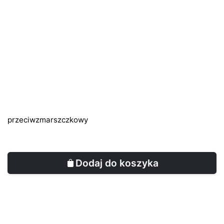
glutenu, nabiału, konserwantów i sztucznych
składników. Zapewnia długotrwałe nawodnienie na
poziomie komórkowym
Produkty doTERRA dostarczane są bezpośrednio z
magazynu centralnego firmy doTERRA, zatem czas
dostawy może wydłużyć się do 5 dni roboczych.
Zwykle jednak dostawa zajmuje 2-3 dni robocze.
SKU:
60225876
Tags:
Odchudzanie
,
przeciwzmarszczkowy
Dodaj do koszyka