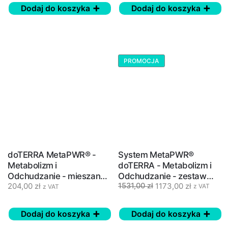
Dodaj do koszyka
Dodaj do koszyka
PROMOCJA
doTERRA MetaPWR® -
System MetaPWR®
Metabolizm i
doTERRA - Metabolizm i
Odchudzanie - mieszanka
Odchudzanie - zestaw
204,00
zł
1173,00
zł
1531,00
zł
olejków eterycznych - 15
olejków i suplementów
z VAT
z VAT
ml
diety
Dodaj do koszyka
Dodaj do koszyka