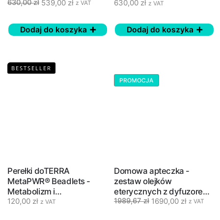
539,00
zł
630,00
zł
630,00
zł
organizmu - 30 saszetek
organizmu - 30 saszetek -
z VAT
z VAT
smak granatu i wiśni
Dodaj do koszyka
Dodaj do koszyka
BESTSELLER
PROMOCJA
Perełki doTERRA
Domowa apteczka -
MetaPWR® Beadlets -
zestaw olejków
Metabolizm i
eterycznych z dyfuzorem
120,00
zł
1690,00
zł
1989,67
zł
Odchudzanie - 125 szt.
- Home Essentials
z VAT
z VAT
doTERRA