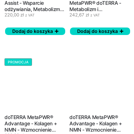
Assist - Wsparcie
MetaPWR® doTERRA -
odżywiania, Metabolizm i
Metabolizm i
220,00
zł
242,67
zł
Odchudzanie - 30 szt.
Odchudzanie - 90 szt.
z VAT
z VAT
Dodaj do koszyka
Dodaj do koszyka
PROMOCJA
doTERRA MetaPWR®
doTERRA MetaPWR®
Advantage - Kolagen +
Advantage - Kolagen +
NMN - Wzmocnienie
NMN - Wzmocnienie