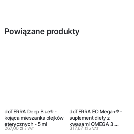
Powiązane produkty
doTERRA Deep Blue® -
doTERRA EO Mega+® -
kojąca mieszanka olejków
suplement diety z
eterycznych - 5 ml
kwasami OMEGA 3,
267,00
zł
317,67
zł
z VAT
z VAT
olejkiem z cytryny i oliwą z