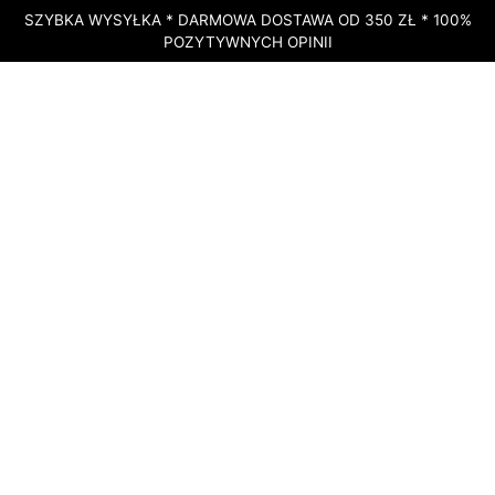
SZYBKA WYSYŁKA * DARMOWA DOSTAWA OD 350 ZŁ * 100%
POZYTYWNYCH OPINII
STRONA GŁÓWNA
»
SKLEP
»
DOTERRA METAPWR® RECHARGE –
ELEKTROLITY, WYCIĄGI ROŚLINNE I MINERAŁY – NAWODNIENIE NA
POZIOMIE KOMÓRKOWYM – 30 SASZETEK
DOSTĘPNY
doTERRA MetaPWR®