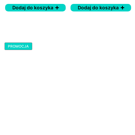
oliwek - 15 saszetek
Dodaj do koszyka
Dodaj do koszyka
PROMOCJA