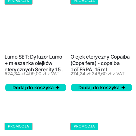
PROMOCJA
PROMOCJA
Lumo SET: Dyfuzor Lumo
Olejek eteryczny Copaiba
+ mieszanka olejków
(Copaifera) - copaiba
eterycznych Serenity 15
doTERRA, 15 ml
499,00
zł
z VAT
246,60
zł
z VAT
524,34
zł
274,34
zł
ml doTERRA
Dodaj do koszyka
Dodaj do koszyka
PROMOCJA
PROMOCJA