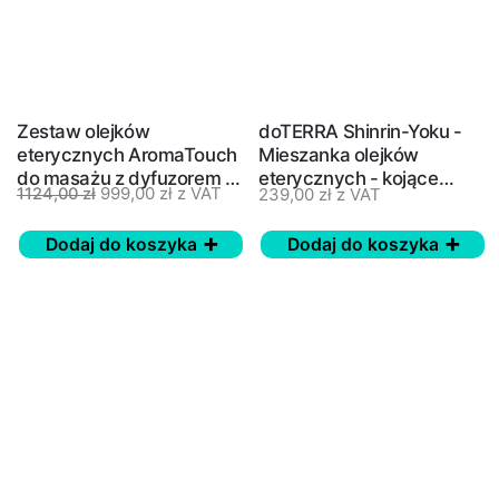
Zestaw olejków
doTERRA Shinrin-Yoku -
eterycznych AromaTouch
Mieszanka olejków
do masażu z dyfuzorem -
eterycznych - kojące
999,00
zł
z VAT
239,00
zł
z VAT
1124,00
zł
doTERRA
kąpiele leśne, energia lasu
Dodaj do koszyka
Dodaj do koszyka