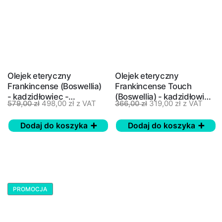
Olejek eteryczny
Olejek eteryczny
Frankincense (Boswellia)
Frankincense Touch
- kadzidłowiec -
(Boswellia) - kadzidłowiec
498,00
zł
z VAT
319,00
zł
z VAT
579,00
zł
366,00
zł
doTERRA, 15 ml
- doTERRA, 10 ml
Dodaj do koszyka
Dodaj do koszyka
PROMOCJA