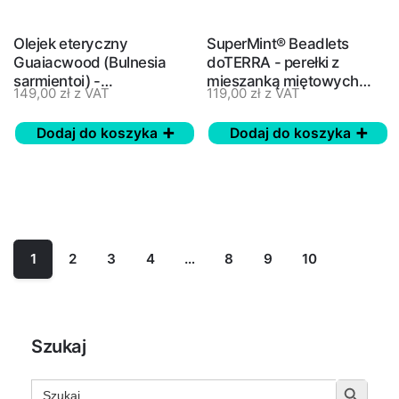
Olejek eteryczny
SuperMint® Beadlets
Guaiacwood (Bulnesia
doTERRA - perełki z
sarmientoi) -
mieszanką miętowych
149,00
zł
z VAT
119,00
zł
z VAT
Gwajakowiec - doTERRA
olejków eterycznych
- 15 ml
Dodaj do koszyka
Dodaj do koszyka
Nast
1
2
3
4
…
8
9
10
Szukaj
Search
Search But
for: