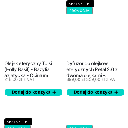
BESTSELLER
PROMOCJA
Olejek eteryczny Tulsi
Dyfuzor do olejków
(Holly Basil) - Bazylia
eterycznych Petal 2.0 z
azjatycka - Ocimum
dwoma olejkami -
359,00
zł
z VAT
218,00
zł
z VAT
399,00
zł
sanctum - doTERRA - 5 ml
doTERRA
Dodaj do koszyka
Dodaj do koszyka
BESTSELLER