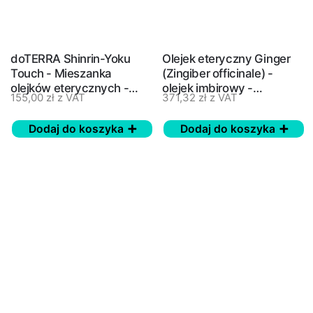
doTERRA Shinrin-Yoku
Olejek eteryczny Ginger
Touch - Mieszanka
(Zingiber officinale) -
olejków eterycznych -
olejek imbirowy -
155,00
zł
z VAT
371,32
zł
z VAT
kojące kąpiele leśne,
doTERRA, 15 ml
energia lasu
Dodaj do koszyka
Dodaj do koszyka