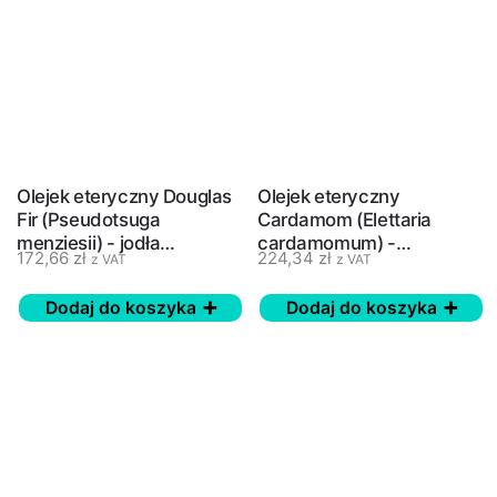
Olejek eteryczny Douglas
Olejek eteryczny
Fir (Pseudotsuga
Cardamom (Elettaria
menziesii) - jodła
cardamomum) -
172,66
zł
224,34
zł
z VAT
z VAT
daglezja, daglezja zielona
kardamon - doTERRA, 5
- doTERRA, 5 ml
ml
Dodaj do koszyka
Dodaj do koszyka