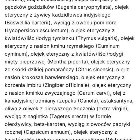
pączków goździków (Eugenia caryophyllata), olejek
eteryczny z żywicy kadzidłowca indyjskiego
(Boswelilia carterii), wyciąg z owocu pomidora
(Lycopersicon esculentum), olejek eteryczny z
kwiatów/liści/łodyg tymianku (Thymus vulgaris), olejek
eteryczny z nasion kminu rzymskiego (Cuminum
cyminum), olejek eteryczny z kwiatów/liści/łodygi
mięty pieprzowej (Mentha piperita), olejek eteryczny
ze skórki dzikiej pomarańczy (Citrus sinensis), olej z
nasion krokosza barwierskiego, olejek eteryczny z
korzenia imbiru (Zingiber officinale), olejek eteryczny
z nasion kminku zwyczajnego (Carum carvi), olej z
kanadyjskiej odmiany rzepaku (Canola), astaksantyna,
oliwa z oliwek z pierwszego tłoczenia (extra virgin),
wyciąg z nagietka (Tagetes erecta) w formie
oleożywicy, beta-karoten, wyciąg z owoców papryki
rocznej (Capsicum annuum), olejek eteryczny z
kwiatów/liści/łodyg rumianku pospolitego (Matricaria