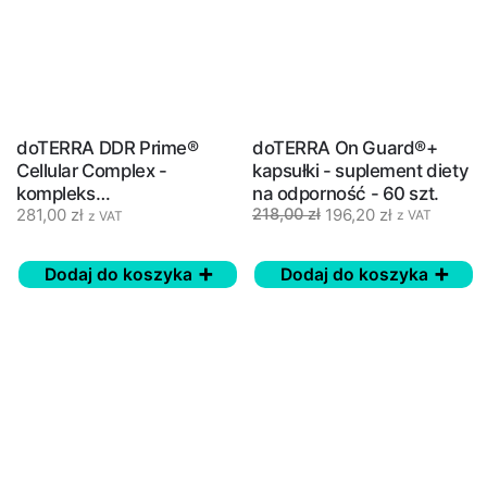
doTERRA DDR Prime®
doTERRA On Guard®+
Cellular Complex -
kapsułki - suplement diety
kompleks
na odporność - 60 szt.
281,00
zł
196,20
zł
218,00
zł
antyoksydacyjny z
z VAT
z VAT
olejkami eterycznymi
Dodaj do koszyka
Dodaj do koszyka