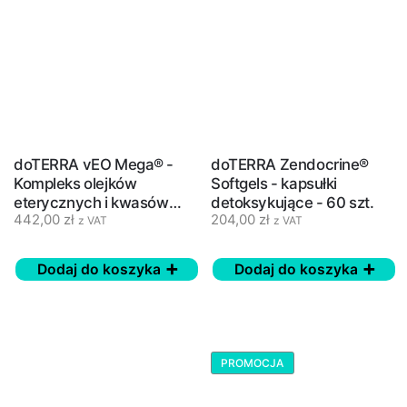
doTERRA vEO Mega® -
doTERRA Zendocrine®
Kompleks olejków
Softgels - kapsułki
eterycznych i kwasów
detoksykujące - 60 szt.
442,00
zł
204,00
zł
omega - 120 szt.
z VAT
z VAT
Dodaj do koszyka
Dodaj do koszyka
PROMOCJA