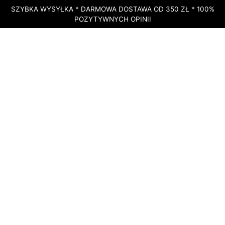
SZYBKA WYSYŁKA * DARMOWA DOSTAWA OD 350 ZŁ * 100%
POZYTYWNYCH OPINII
STRONA GŁÓWNA
»
SKLEP
»
DOTERRA XEO MEGA® – KOMPLEKS
OLEJKÓW ETERYCZNYCH I KWASÓW OMEGA 3 – 120 SZT.
DOSTĘPNY
doTERRA xEO Mega® –