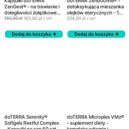
Kapsułki doTERRA
doTERRA Zendocrine® -
ZenGest® - na trawienie i
detoksykująca mieszanka
dolegliwości żołądkowe
olejków eterycznych - 15
163,80
zł
204,00
zł
182,00
zł
60 szt.
ml
z VAT
z VAT
Dodaj do koszyka
Dodaj do koszyka
doTERRA Serenity®
doTERRA Microplex VMz®
Softgels Restful Complex
- suplement diety -