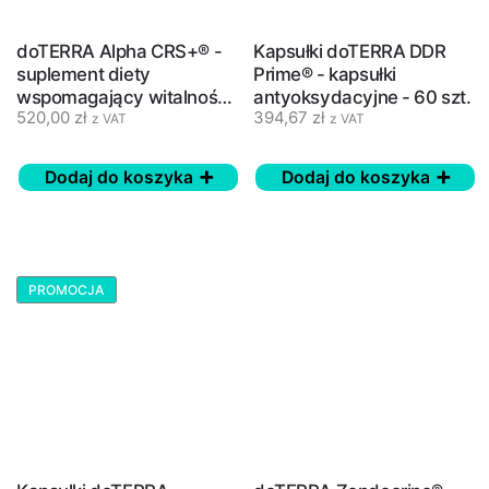
doTERRA Alpha CRS+® -
Kapsułki doTERRA DDR
suplement diety
Prime® - kapsułki
wspomagający witalność
antyoksydacyjne - 60 szt.
520,00
zł
394,67
zł
- 120 szt.
z VAT
z VAT
Dodaj do koszyka
Dodaj do koszyka
PROMOCJA