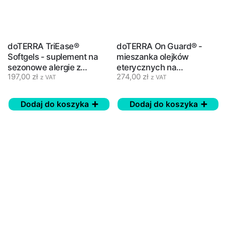
doTERRA TriEase®
doTERRA On Guard® -
Softgels - suplement na
mieszanka olejków
sezonowe alergie z
eterycznych na
197,00
zł
274,00
zł
olejkami eterycznymi
odporność - 15 ml
z VAT
z VAT
Dodaj do koszyka
Dodaj do koszyka