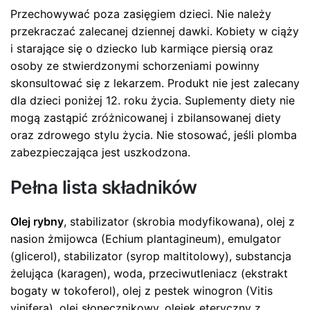
Przechowywać poza zasięgiem dzieci. Nie należy
przekraczać zalecanej dziennej dawki. Kobiety w ciąży
i starające się o dziecko lub karmiące piersią oraz
osoby ze stwierdzonymi schorzeniami powinny
skonsultować się z lekarzem. Produkt nie jest zalecany
dla dzieci poniżej 12. roku życia. Suplementy diety nie
mogą zastąpić zróżnicowanej i zbilansowanej diety
oraz zdrowego stylu życia. Nie stosować, jeśli plomba
zabezpieczająca jest uszkodzona.
Pełna lista składników
Olej rybny
, stabilizator (skrobia modyfikowana), olej z
nasion żmijowca (Echium plantagineum), emulgator
(glicerol), stabilizator (syrop maltitolowy), substancja
żelująca (karagen), woda, przeciwutleniacz (ekstrakt
bogaty w tokoferol), olej z pestek winogron (Vitis
vinifera), olej słonecznikowy, olejek eteryczny z