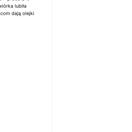
iórka lubiła
icom dają olejki