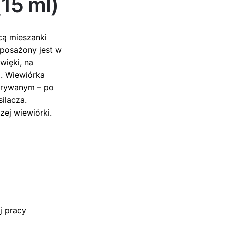
15 ml)
cą mieszanki
posażony jest w
więki, na
ą. Wiewiórka
zerywanym – po
ilacza.
ej wiewiórki.
j pracy