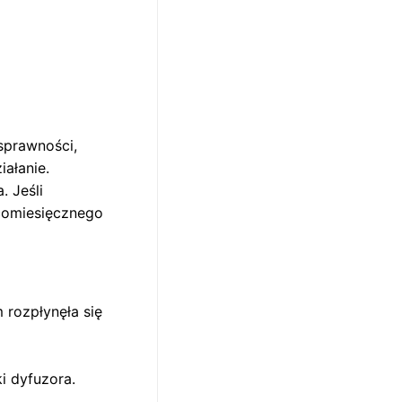
sprawności,
iałanie.
 Jeśli
 comiesięcznego
 rozpłynęła się
i dyfuzora.