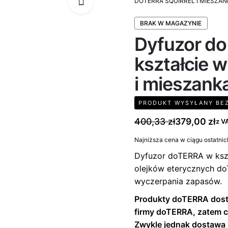
DOTERRA SQUIRREL I MIESZA
BRAK W MAGAZYNIE
Dyfuzor do
kształcie w
i mieszank
PRODUKT WYSYŁANY BEZ
400,33
zł
379,00
zł
z V
Najniższa cena w ciągu ostatnic
Dyfuzor doTERRA w kszt
olejków eterycznych do
wyczerpania zapasów.
Produkty doTERRA dost
firmy doTERRA, zatem c
Zwykle jednak dostawa 