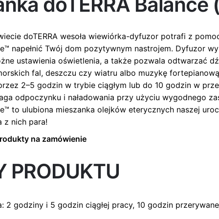
anka doTERRA Balance (
iecie doTERRA wesoła wiewiórka-dyfuzor potrafi z pomo
e™ napełnić Twój dom pozytywnym nastrojem. Dyfuzor wy
różne ustawienia oświetlenia, a także pozwala odtwarzać dź
orskich fal, deszczu czy wiatru albo muzykę fortepianow
 przez 2–5 godzin w trybie ciągłym lub do 10 godzin w pr
aga odpoczynku i naładowania przy użyciu wygodnego zas
™ to ulubiona mieszanka olejków eterycznych naszej urocz
z nich para!
produkty na zamówienie
Y PRODUKTU
a: 2 godziny i 5 godzin ciągłej pracy, 10 godzin przerywane