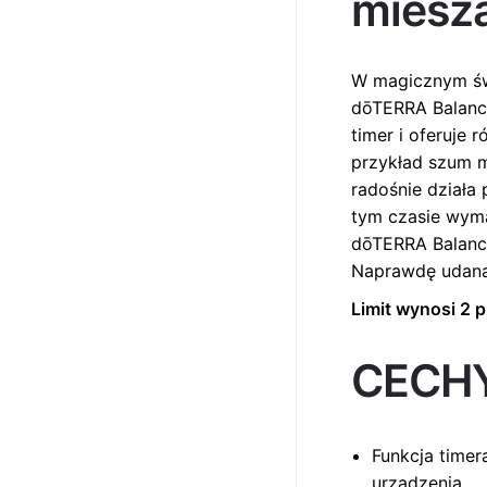
miesz
W magicznym św
dōTERRA Balanc
timer i oferuje 
przykład szum m
radośnie działa
tym czasie wym
dōTERRA Balance
Naprawdę udana 
Limit wynosi 2 
CECH
Funkcja timer
urządzenia.