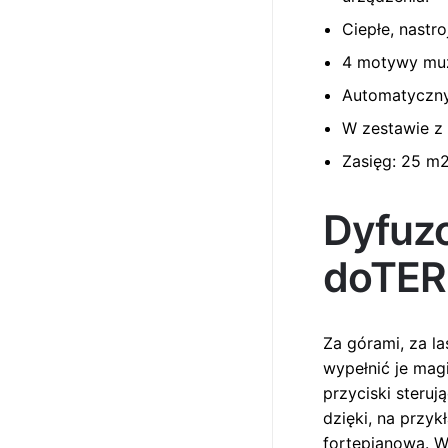
Ciepłe, nastr
4 motywy muzy
Automatyczny
W zestawie z 
Zasięg: 25 m
Dyfuzo
doTER
Za górami, za la
wypełnić je mag
przyciski steru
dzięki, na przy
fortepianowa. W