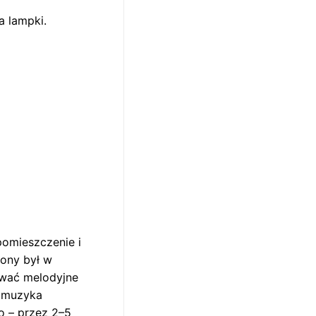
a lampki.
.
pomieszczenie i
ony był w
ywać melodyjne
o muzyka
o – przez 2–5