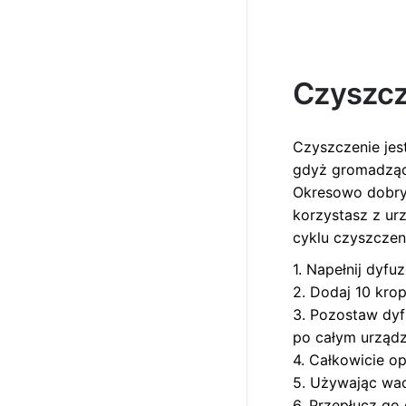
Czyszcz
Czyszczenie jes
gdyż gromadzące 
Okresowo dobrym
korzystasz z ur
cyklu czyszczen
1. Napełnij dyf
2. Dodaj 10 krop
3. Pozostaw dyf
po całym urządze
4. Całkowicie op
5. Używając wac
6. Przepłucz go