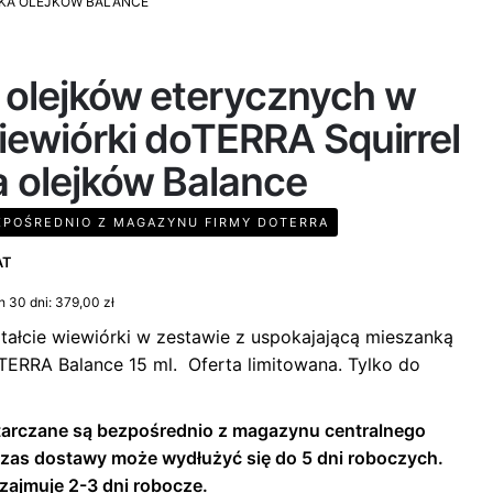
NKA OLEJKÓW BALANCE
 olejków eterycznych w
iewiórki doTERRA Squirrel
a olejków Balance
POŚREDNIO Z MAGAZYNU FIRMY DOTERRA
AT
h 30 dni:
379,00
zł
ałcie wiewiórki w zestawie z uspokajającą mieszanką
TERRA Balance 15 ml. Oferta limitowana. Tylko do
arczane są bezpośrednio z magazynu centralnego
zas dostawy może wydłużyć się do 5 dni roboczych.
zajmuje 2-3 dni robocze.