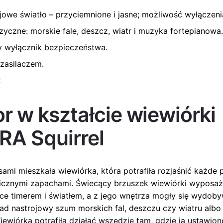
ojowe światło – przyciemnione i jasne; możliwość wyłączeni
czne: morskie fale, deszcz, wiatr i muzyka fortepianowa
 wyłącznik bezpieczeństwa.
zasilaczem.
2
r w kształcie wiewiórki
RA Squirrel
sami mieszkała wiewiórka, która potrafiła rozjaśnić każde 
icznymi zapachami. Świecący brzuszek wiewiórki wyposaż
jące timerem i światłem, a z jego wnętrza mogły się wydob
kład nastrojowy szum morskich fal, deszczu czy wiatru alb
iewiórka potrafiła działać wszędzie tam, gdzie ją ustawion