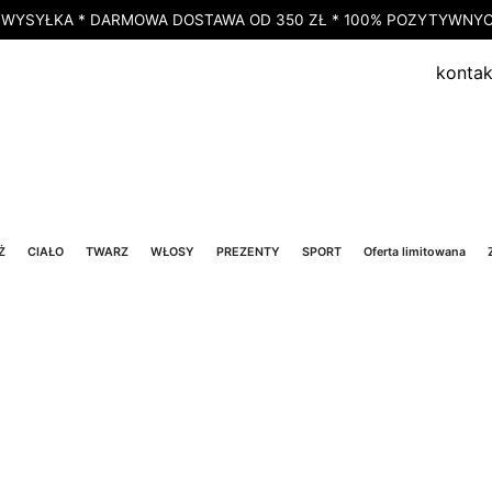
 WYSYŁKA * DARMOWA DOSTAWA OD 350 ZŁ * 100% POZYTYWNYCH
kontak
Ż
CIAŁO
TWARZ
WŁOSY
PREZENTY
SPORT
Oferta limitowana