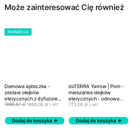
Może zainteresować Cię również
PROMOCJA
Domowa apteczka -
doTERRA Yarrow | Pom -
zestaw olejków
mieszanka olejków
eterycznych z dyfuzorem
eterycznych - odnowa
1690,00
zł
773,00
zł
1989,67
zł
- Home Essentials
skóry - 30 ml
z VAT
z VAT
doTERRA
Dodaj do koszyka
Dodaj do koszyka