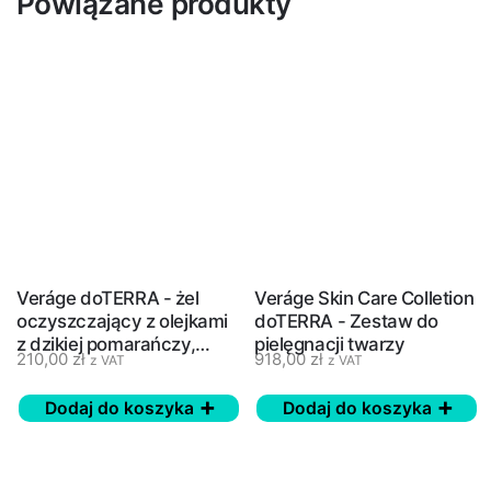
Powiązane produkty
Veráge doTERRA - żel
Veráge Skin Care Colletion
oczyszczający z olejkami
doTERRA - Zestaw do
z dzikiej pomarańczy,
pielęgnacji twarzy
210,00
zł
918,00
zł
z VAT
z VAT
drzewa herbacianego i
bazylii - 60 ml
Dodaj do koszyka
Dodaj do koszyka