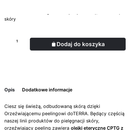
Zwykle jednak dostawa zajmuje 2-3 dni robocze.
SKU:
60203344
Tags:
dla cery trądzikowej
,
Dla suchej
skóry
Dodaj do koszyka
Opis
Dodatkowe informacje
Ciesz się świeżą, odbudowaną skórą dzięki
Pojemność
70 g
Orzeźwiającemu peelingowi doTERRA. Będący częścią
naszej linii produktów do pielęgnacji skóry,
orzeźwiający peeling zawiera
olejki eteryczne CPTG z