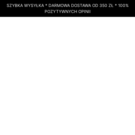
SZYBKA WYSYŁKA * DARMOWA DOSTAWA OD 350 ZŁ * 100%
POZYTYWNYCH OPINII
STRONA GŁÓWNA
»
SKLEP
»
INVIGORATING SCRUB – ORZEŹWIAJĄCY
PEELING DO TWARZY DOTERRA Z OLEJKAMI ETERYCZNYMI – 70 G
DOSTĘPNY
Invigorating Scrub –