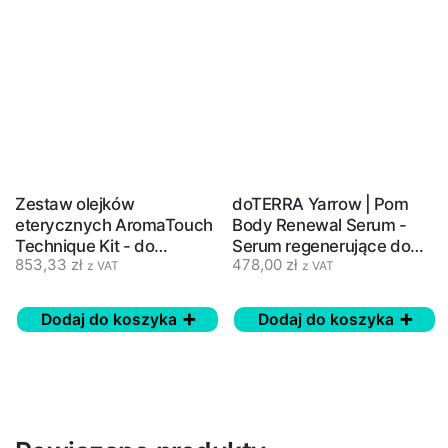
Zestaw olejków
doTERRA Yarrow | Pom
eterycznych AromaTouch
Body Renewal Serum -
Technique Kit - do
Serum regenerujące do
853,33
zł
478,00
zł
masażu - doTERRA
ciała - 100 ml
z VAT
z VAT
Dodaj do koszyka
Dodaj do koszyka