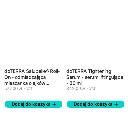
doTERRA Salubelle® Roll-
doTERRA Tightening
On - odmładzająca
Serum - serum liftingujące
mieszanka olejków
- 30 ml
577,00
zł
342,00
zł
eterycznych - 10 ml
z VAT
z VAT
Dodaj do koszyka
Dodaj do koszyka