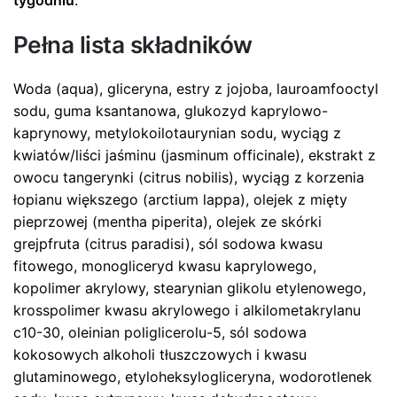
tygodniu
.
Pełna lista składników
Woda (aqua), gliceryna, estry z jojoba, lauroamfooctyl
sodu, guma ksantanowa, glukozyd kaprylowo-
kaprynowy, metylokoilotaurynian sodu, wyciąg z
kwiatów/liści jaśminu (jasminum officinale), ekstrakt z
owocu tangerynki (citrus nobilis), wyciąg z korzenia
łopianu większego (arctium lappa), olejek z mięty
pieprzowej (mentha piperita), olejek ze skórki
grejpfruta (citrus paradisi), sól sodowa kwasu
fitowego, monogliceryd kwasu kaprylowego,
kopolimer akrylowy, stearynian glikolu etylenowego,
krosspolimer kwasu akrylowego i alkilometakrylanu
c10-30, oleinian poliglicerolu-5, sól sodowa
kokosowych alkoholi tłuszczowych i kwasu
glutaminowego, etyloheksylogliceryna, wodorotlenek