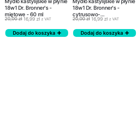
Mydło kastylijskie w płynie
Mydło kastylijskie w płynie
18w1 Dr. Bronner's -
18w1 Dr. Bronner's -
miętowe - 60 ml
cytrusowo-
16,99
zł
16,99
zł
20,00
zł
20,00
zł
z VAT
z VAT
pomarańczowe - 60 ml
Dodaj do koszyka
Dodaj do koszyka