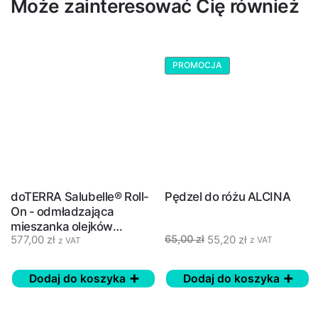
Może zainteresować Cię również
PROMOCJA
doTERRA Salubelle® Roll-
Pędzel do różu ALCINA
On - odmładzająca
mieszanka olejków
577,00
zł
55,20
zł
65,00
zł
eterycznych - 10 ml
z VAT
z VAT
Dodaj do koszyka
Dodaj do koszyka