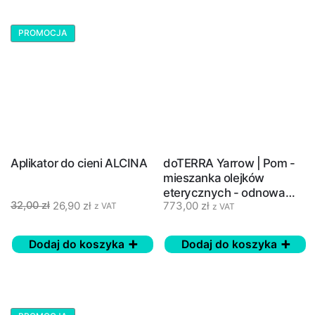
PROMOCJA
Aplikator do cieni ALCINA
doTERRA Yarrow | Pom -
mieszanka olejków
eterycznych - odnowa
26,90
zł
773,00
zł
32,00
zł
skóry - 30 ml
z VAT
z VAT
Dodaj do koszyka
Dodaj do koszyka