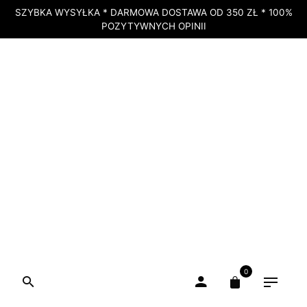
SZYBKA WYSYŁKA * DARMOWA DOSTAWA OD 350 ZŁ * 100%
POZYTYWNYCH OPINII
BRAK W MAGAZYNIE
STRONA GŁÓWNA
»
SKLEP
»
POMYSŁY NA PREZENT
»
PREZENTY DLA
KOBIETY
»
KREDKA DO OCZU – INTENSE KAJAL LINER GREY – SZARA –
ALCINA
0
BRAK W MAGAZYNIE
Kredka do oczu – Intense