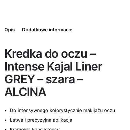
Opis
Dodatkowe informacje
Kredka do oczu –
Kolor
030 – szary
Intense Kajal Liner
GREY – szara –
ALCINA
Do intensywnego kolorystycznie makijażu oczu
Łatwa i precyzyjna aplikacja
Kremowa konsystencja