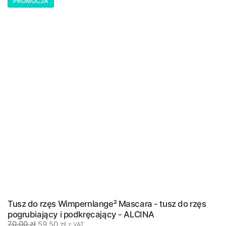
PROMOCJA
Tusz do rzęs Wimpernlange² Mascara - tusz do rzęs
pogrubiający i podkręcający - ALCINA
59,50
zł
70,00
zł
z VAT