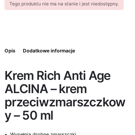
Tego produktu nie ma na stanie i jest niedostępny.
Opis
Dodatkowe informacje
Krem Rich Anti Age
Pojemność
50 ml
ALCINA – krem
Typ skóry
Dojrzała, Sucha
przeciwzmarszczkow
y – 50 ml
Wypełnia drobne zmarszczki