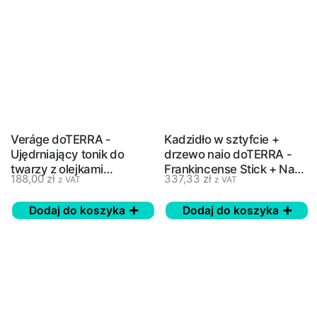
Veráge doTERRA -
Kadzidło w sztyfcie +
Ujędrniający tonik do
drzewo naio doTERRA -
twarzy z olejkami
Frankincense Stick + Naio
188,00
zł
337,33
zł
z VAT
z VAT
eterycznymi - 50 ml
Wood - 30g
Dodaj do koszyka
Dodaj do koszyka