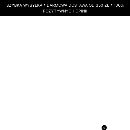
SZYBKA WYSYŁKA * DARMOWA DOSTAWA OD 350 ZŁ * 100%
POZYTYWNYCH OPINII
BRAK W MAGAZYNIE
STRONA GŁÓWNA
»
SKLEP
»
POMYSŁY NA PREZENT
»
PREZENTY DLA
KOBIETY
»
KREM RICH ANTI AGE ALCINA – KREM
PRZECIWZMARSZCZKOWY – 50 ML
BRAK W MAGAZYNIE
Krem Rich Anti Age
0