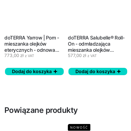
doTERRA Yarrow | Pom -
doTERRA Salubelle® Roll-
mieszanka olejków
On - odmładzająca
eterycznych - odnowa
mieszanka olejków
773,00
zł
577,00
zł
skóry - 30 ml
eterycznych - 10 ml
z VAT
z VAT
Dodaj do koszyka
Dodaj do koszyka
Powiązane produkty
NOWOŚĆ