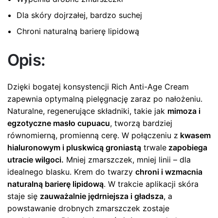
Dla skóry dojrzałej, bardzo suchej
Chroni naturalną barierę lipidową
Opis:
Dzięki bogatej konsystencji Rich Anti-Age Cream
zapewnia optymalną pielęgnację zaraz po nałożeniu.
Naturalne, regenerujące składniki, takie jak
mimoza i
egzotyczne masło cupuacu
, tworzą bardziej
równomierną, promienną cerę. W połączeniu z
kwasem
hialuronowym i pluskwicą groniastą
trwale
zapobiega
utracie wilgoci.
Mniej zmarszczek, mniej linii – dla
idealnego blasku. Krem do twarzy
chroni i wzmacnia
naturalną barierę lipidową
. W trakcie aplikacji skóra
staje się
zauważalnie jędrniejsza i gładsza
, a
powstawanie drobnych zmarszczek zostaje