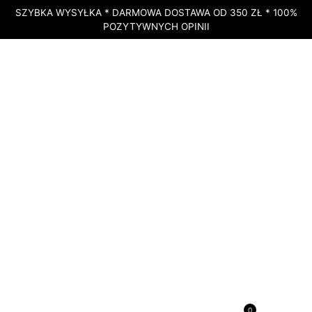
SZYBKA WYSYŁKA * DARMOWA DOSTAWA OD 350 ZŁ * 100%
POZYTYWNYCH OPINII
STRONA GŁÓWNA
»
SKLEP
»
OLEJEK ETERYCZNY LIME (CITRUS
AURANTIFOLIA) – LIMONKA – DOTERRA, 15 ML
DOSTĘPNY
Olejek eteryczny Lime
0