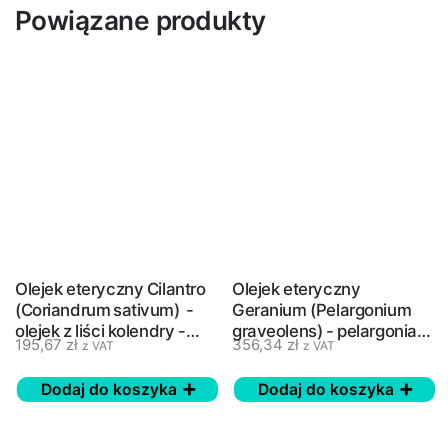
Powiązane produkty
Olejek eteryczny Cilantro
Olejek eteryczny
(Coriandrum sativum) -
Geranium (Pelargonium
olejek z liści kolendry -
graveolens) - pelargonia
195,67
zł
356,34
zł
z VAT
z VAT
doTERRA, 15 ml
pachnąca - doTERRA, 15
ml
Dodaj do koszyka
Dodaj do koszyka