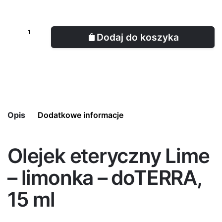
Dodaj do koszyka
Opis
Dodatkowe informacje
Olejek eteryczny Lime
Pojemność
15 ml
– limonka – doTERRA,
15 ml