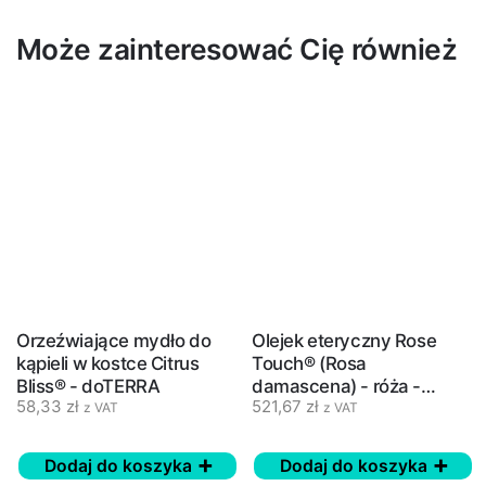
Może zainteresować Cię również
Orzeźwiające mydło do
Olejek eteryczny Rose
kąpieli w kostce Citrus
Touch® (Rosa
Bliss® - doTERRA
damascena) - róża -
58,33
zł
521,67
zł
doTERRA, 10 ml
z VAT
z VAT
Dodaj do koszyka
Dodaj do koszyka