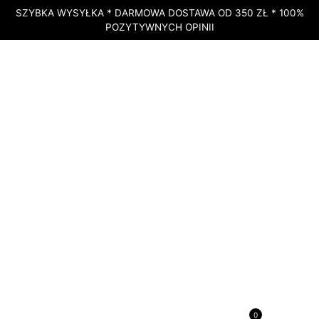
SZYBKA WYSYŁKA * DARMOWA DOSTAWA OD 350 ZŁ * 100%
POZYTYWNYCH OPINII
BRAK W MAGAZYNIE
STRONA GŁÓWNA
»
SKLEP
»
ROSE DOTERRA – HYDROLAT RÓŻANY W
MGIEŁCE – 100 ML
BRAK W MAGAZYNIE
Rose doTERRA – hydrolat
0