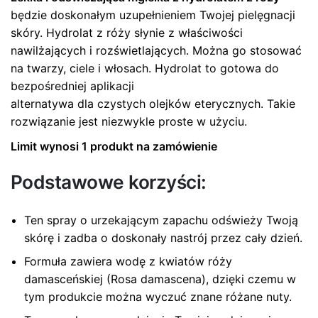
będzie doskonałym uzupełnieniem Twojej pielęgnacji
skóry. Hydrolat z róży słynie z właściwości
NAPISZ OPINIĘ
nawilżających i rozświetlających. Można go stosować
na twarzy, ciele i włosach. Hydrolat to gotowa do
bezpośredniej aplikacji
alternatywa dla czystych olejków eterycznych. Takie
rozwiązanie jest niezwykle proste w użyciu.
Limit wynosi 1 produkt na zamówienie
Podstawowe korzyści:
Name
*
Ten spray o urzekającym zapachu odświeży Twoją
skórę i zadba o doskonały nastrój przez cały dzień.
Email
*
Formuła zawiera wodę z kwiatów róży
damasceńskiej (Rosa damascena), dzięki czemu w
tym produkcie można wyczuć znane różane nuty.
Zapamiętaj moje dane w tej przeglądarce podczas