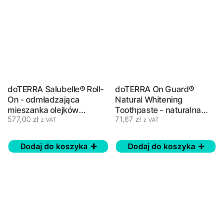
doTERRA Salubelle® Roll-
doTERRA On Guard®
On - odmładzająca
Natural Whitening
mieszanka olejków
Toothpaste - naturalna
577,00
zł
71,67
zł
eterycznych - 10 ml
wybielająca pasta do
z VAT
z VAT
zębów
Dodaj do koszyka
Dodaj do koszyka