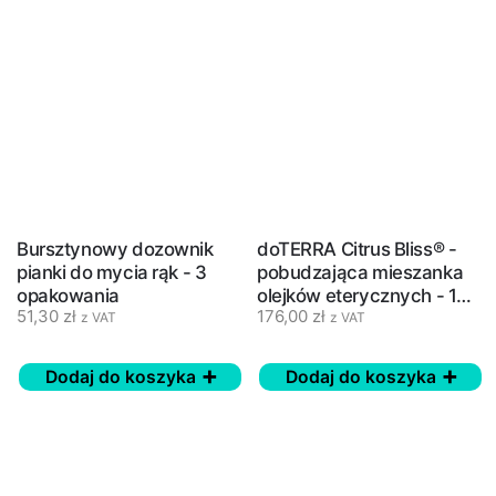
Bursztynowy dozownik
doTERRA Citrus Bliss® -
pianki do mycia rąk - 3
pobudzająca mieszanka
opakowania
olejków eterycznych - 15
51,30
zł
176,00
zł
ml - NOWA FORMUŁA
z VAT
z VAT
Dodaj do koszyka
Dodaj do koszyka