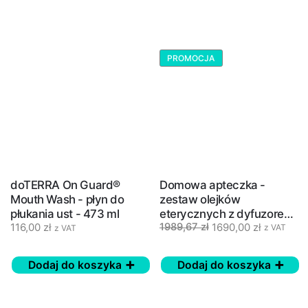
PROMOCJA
doTERRA On Guard®
Domowa apteczka -
Mouth Wash - płyn do
zestaw olejków
płukania ust - 473 ml
eterycznych z dyfuzorem
116,00
zł
1690,00
zł
1989,67
zł
- Home Essentials
z VAT
z VAT
doTERRA
Dodaj do koszyka
Dodaj do koszyka