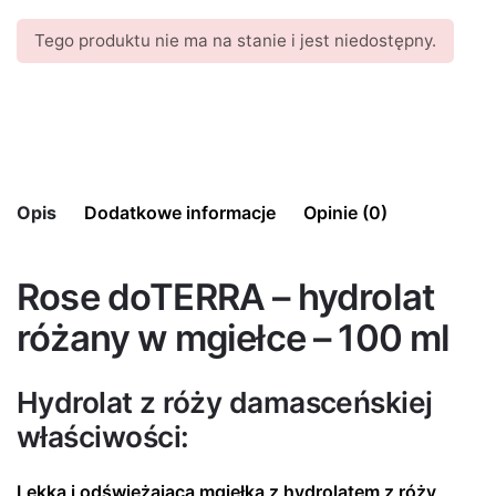
Tego produktu nie ma na stanie i jest niedostępny.
Opis
Dodatkowe informacje
Opinie (0)
There are no reviews yet.
Rose doTERRA – hydrolat
Pojemność
100 ml
Be the first to review “Rose doTERRA –
różany w mgiełce – 100 ml
hydrolat różany w mgiełce – 100 ml”
Twój adres e-mail nie zostanie opublikowany.
Wymagane
Hydrolat z róży damasceńskiej
pola są oznaczone
*
właściwości:
Oceń ten produkt:
*
Lekka i odświeżająca mgiełka z hydrolatem z róży