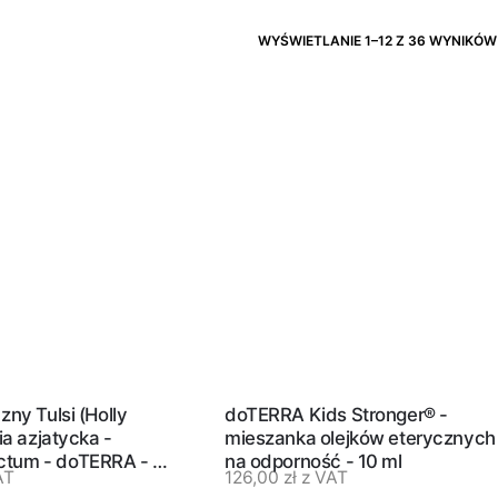
WYŚWIETLANIE 1–12 Z 36 WYNIKÓW
zny Tulsi (Holly
doTERRA Kids Stronger® -
lia azjatycka -
mieszanka olejków eterycznych
tum - doTERRA - 5
na odporność - 10 ml
AT
126,00
zł
z VAT