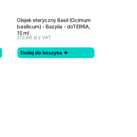
Olejek eteryczny Basil (Ocimum
basilicum) - Bazylia - doTERRA,
15 ml
213,66
zł
z VAT
Dodaj do koszyka
ępna