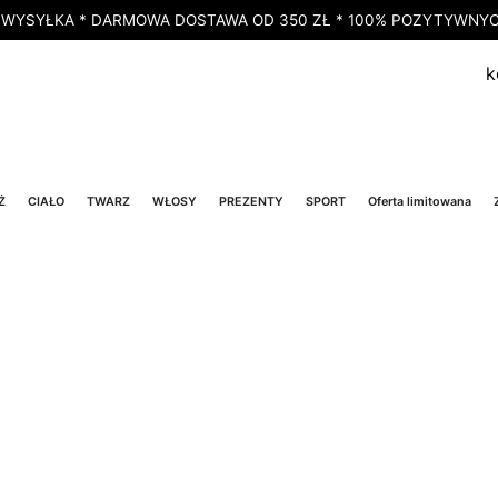
 WYSYŁKA * DARMOWA DOSTAWA OD 350 ZŁ * 100% POZYTYWNYCH
k
Ż
CIAŁO
TWARZ
WŁOSY
PREZENTY
SPORT
Oferta limitowana