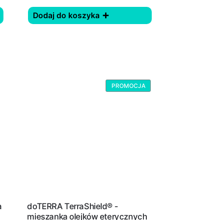
Dodaj do koszyka
PROMOCJA
a
doTERRA TerraShield® -
mieszanka olejków eterycznych