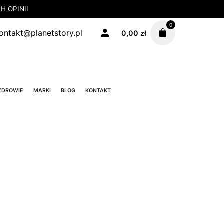
 OPINII
0
ontakt@planetstory.pl
0,00
zł
ZDROWIE
MARKI
BLOG
KONTAKT