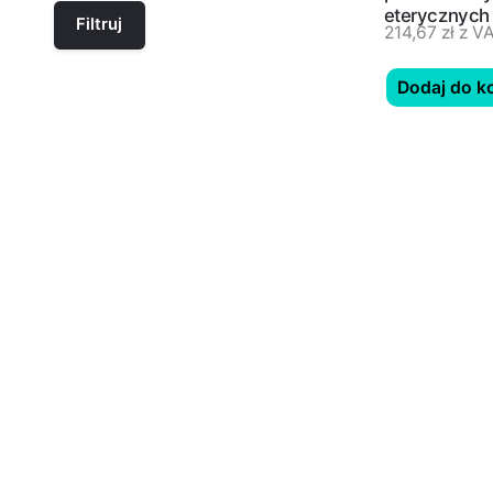
eterycznych 
Filtruj
214,67
zł
z V
ml)
Dodaj do k