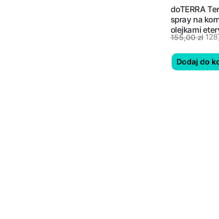
doTERRA Ter
spray na koma
olejkami ete
128
155,00
zł
Dodaj do k