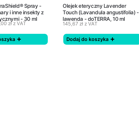
raShield® Spray -
Olejek eteryczny Lavender
ry i inne insekty z
Touch (Lavandula angustifolia) -
rycznymi - 30 ml
lawenda - doTERRA, 10 ml
,00
zł
z VAT
145,67
zł
z VAT
oszyka
Dodaj do koszyka