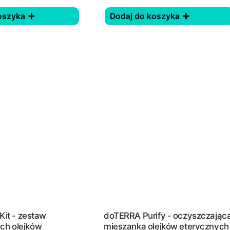
oszyka
Dodaj do koszyka
Kit - zestaw
doTERRA Purify - oczyszczając
h olejków
mieszanka olejków eterycznych