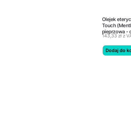
Olejek etery
Touch (Menth
pieprzowa - 
143,33
zł
z V
Dodaj do k