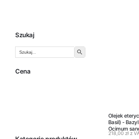
Szukaj
Search
Search Button
for:
Cena
Olejek eteryc
FILTRUJ
Basil) - Bazy
Ocimum sanc
218,00
zł
z V
ml
Kategorie produktów