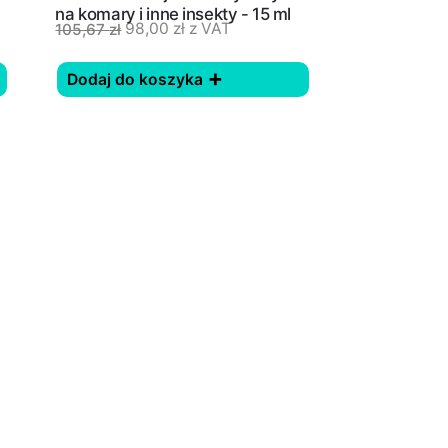
na komary i inne insekty - 15 ml
98,00
zł
z VAT
105,67
zł
Dodaj do koszyka