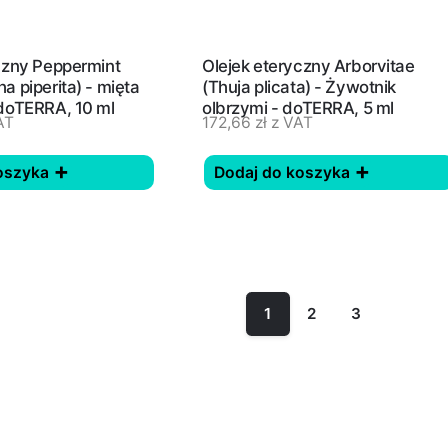
czny Peppermint
Olejek eteryczny Arborvitae
a piperita) - mięta
(Thuja plicata) - Żywotnik
doTERRA, 10 ml
olbrzymi - doTERRA, 5 ml
AT
172,66
zł
z VAT
oszyka
Dodaj do koszyka
1
2
3
Nast