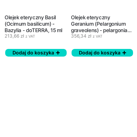
Olejek eteryczny Basil
Olejek eteryczny
(Ocimum basilicum) -
Geranium (Pelargonium
Bazylia - doTERRA, 15 ml
graveolens) - pelargonia
213,66
zł
356,34
zł
pachnąca - doTERRA, 15
z VAT
z VAT
ml
Dodaj do koszyka
Dodaj do koszyka