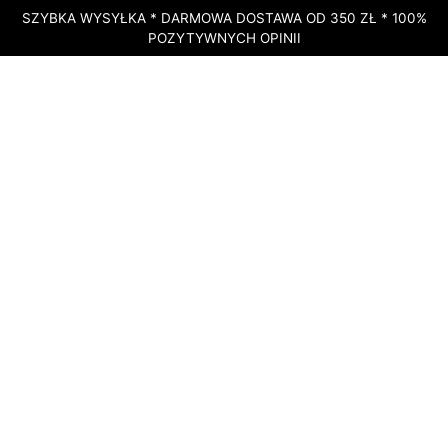
SZYBKA WYSYŁKA * DARMOWA DOSTAWA OD 350 ZŁ * 100%
POZYTYWNYCH OPINII
STRONA GŁÓWNA
»
SKLEP
»
OLEJEK ETERYCZNY TULSI (HOLLY BASIL)
– BAZYLIA AZJATYCKA – OCIMUM SANCTUM – DOTERRA – 5 ML
DOSTĘPNY
Olejek eteryczny Tulsi