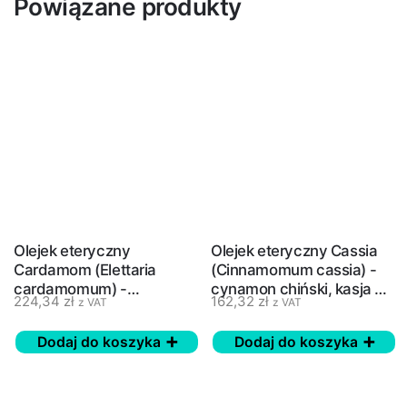
Powiązane produkty
Olejek eteryczny
Olejek eteryczny Cassia
Cardamom (Elettaria
(Cinnamomum cassia) -
cardamomum) -
cynamon chiński, kasja -
224,34
zł
162,32
zł
z VAT
z VAT
kardamon - doTERRA, 5
doTERRA, 15 ml
ml
Dodaj do koszyka
Dodaj do koszyka