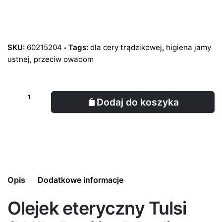
magazynu centralnego firmy doTERRA, zatem czas
dostawy może wydłużyć się do 5 dni roboczych.
Zwykle jednak dostawa zajmuje 2-3 dni robocze.
SKU:
60215204
Tags:
dla cery trądzikowej
,
higiena jamy
ustnej
,
przeciw owadom
Dodaj do koszyka
Opis
Dodatkowe informacje
Olejek eteryczny Tulsi
Pojemność
5 ml