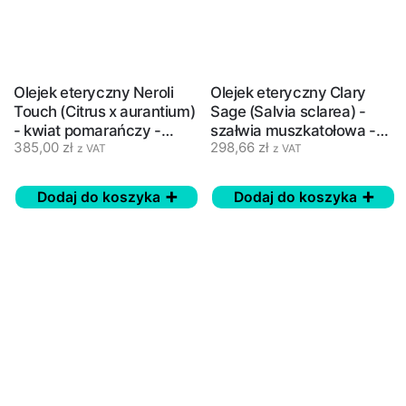
Olejek eteryczny Neroli
Olejek eteryczny Clary
Touch (Citrus x aurantium)
Sage (Salvia sclarea) -
- kwiat pomarańczy -
szałwia muszkatołowa -
385,00
zł
298,66
zł
doTERRA, 10 ml
doTERRA, 15 ml
z VAT
z VAT
Dodaj do koszyka
Dodaj do koszyka