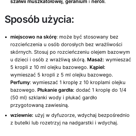
szałwii muszkatołowej
,
geranium
i
neroli
.
Sposób użycia:
miejscowo na skórę
: może być stosowany bez
rozcieńczenia u osób dorosłych bez wrażliwości
skórnych. Stosuj po rozcieńczeniu olejem bazowym
u dzieci i osób z wrażliwą skórą.
Masaż:
wymieszać
5 kropli z 10 ml olejku bazowego.
Kąpiel:
wymieszać 5 kropli z 5 ml olejku bazowego.
Perfumy
: wymieszać 1 kroplę z 10 kroplami olejku
bazowego.
Płukanie gardła:
dodać 1 kroplę do 1/4
(50 ml) szklanki wody i płukać gardło
przygotowaną zawiesiną.
wziewnie:
użyj w dyfuzorze, wdychaj bezpośrednio
z butelki lub rozetrzyj na nadgarstki i wdychaj.