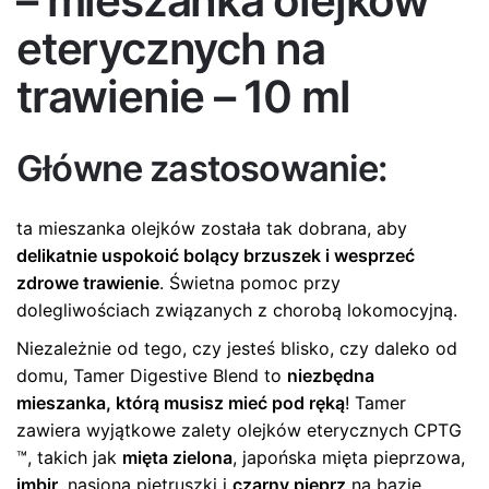
– mieszanka olejków
eterycznych na
trawienie – 10 ml
Główne zastosowanie:
ta mieszanka olejków została tak dobrana, aby
delikatnie uspokoić bolący brzuszek i wesprzeć
zdrowe trawienie
. Świetna pomoc przy
dolegliwościach związanych z chorobą lokomocyjną.
Niezależnie od tego, czy jesteś blisko, czy daleko od
domu, Tamer Digestive Blend to
niezbędna
mieszanka, którą musisz mieć pod ręką
! Tamer
zawiera wyjątkowe zalety olejków eterycznych CPTG
™, takich jak
mięta zielona
, japońska mięta pieprzowa,
imbir
, nasiona pietruszki i
czarny pieprz
na bazie