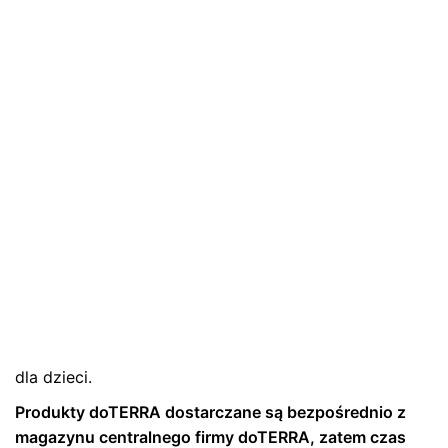
mieszanka olejków
eterycznych na trawienie
– 10 ml
Naturalne olejki eteryczne doTERRA
Olejki eteryc
PRODUKT WYSYŁANY BEZPOŚREDNIO Z MAGAZYNU FIRMY
DOTERRA
127,00
zł
z VAT
Oryginalna mieszanka naturalnych olejków
eterycznych – delikatnie uspokaja bolący brzuszek i
wspiera zdrowe trawienie. Świetna pomoc w podroży
przy dolegliwościach lokomocyjnych. Kolekcja olejków
dla dzieci.
Produkty doTERRA dostarczane są bezpośrednio z
magazynu centralnego firmy doTERRA, zatem czas