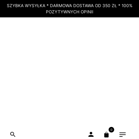
SZYBKA WYSYŁKA * DARMOWA DOSTAWA OD 350 ZŁ * 100%
POZYTYWNYCH OPINII
STRONA GŁÓWNA
»
SKLEP
»
DOTERRA KIDS TAMER® – MIESZANKA
OLEJKÓW ETERYCZNYCH NA TRAWIENIE – 10 ML
DOSTĘPNY
doTERRA Kids Tamer® –
0