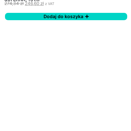
274,34
zł
246,60
zł
z VAT
Dodaj do koszyka