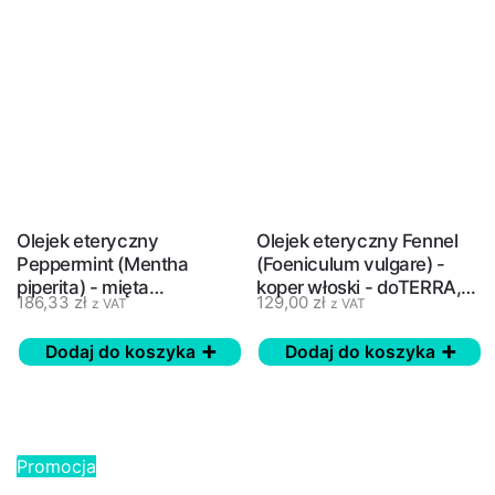
Olejek eteryczny
Olejek eteryczny Fennel
Peppermint (Mentha
(Foeniculum vulgare) -
piperita) - mięta
koper włoski - doTERRA,
186,33
zł
129,00
zł
z VAT
z VAT
pieprzowa - doTERRA, 15
15 ml
ml
Dodaj do koszyka
Dodaj do koszyka
Promocja