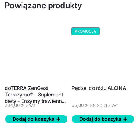
Powiązane produkty
PROMOCJA
doTERRA ZenGest
Pędzel do różu ALCINA
Terrazyme® - Suplement
diety - Enzymy trawienne
284,00
zł
55,20
zł
65,00
zł
z VAT
z VAT
- 90 szt. - NOWA
FORMUŁA
Dodaj do koszyka
Dodaj do koszyka