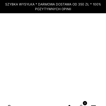
SZYBKA WYSYŁKA * DARMOWA DOSTAWA OD 350 ZŁ * 100%
POZYTYWNYCH OPINII
STRONA GŁÓWNA
»
SKLEP
»
NOWY ZESTAW OLEJKÓW ETERYCZNYCH
AROMATOUCH TECHNIQUE KIT – DO MASAŻU – DOTERRA
DOSTĘPNY
Nowy zestaw olejków
0