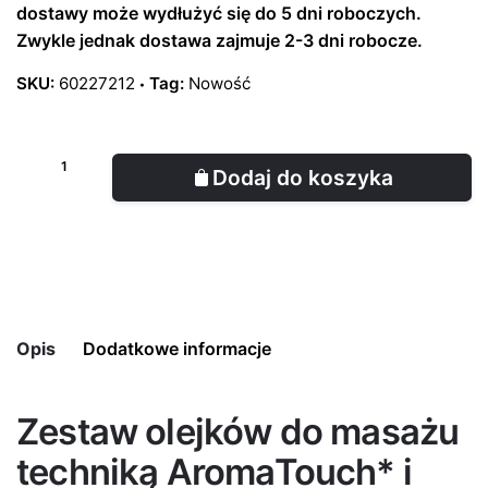
dostawy może wydłużyć się do 5 dni roboczych.
Zwykle jednak dostawa zajmuje 2-3 dni robocze.
SKU:
60227212
Tag:
Nowość
Dodaj do koszyka
Opis
Dodatkowe informacje
Zestaw olejków do masażu
Pojemność
8 x 15ml, 115ml
techniką AromaTouch* i