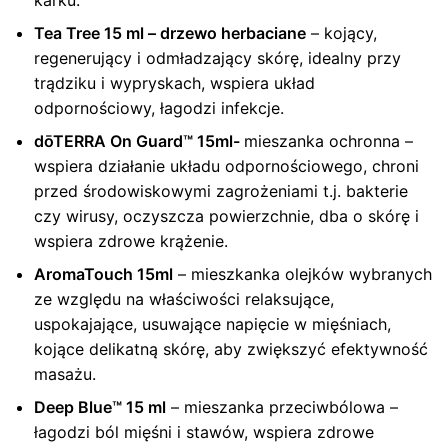
karku.
Tea Tree 15 ml – drzewo herbaciane
– kojący,
regenerujący i odmładzający skórę, idealny przy
trądziku i wypryskach, wspiera układ
odpornościowy, łagodzi infekcje.
dōTERRA On Guard™
15ml-
mieszanka ochronna –
wspiera działanie układu odpornościowego, chroni
przed środowiskowymi zagrożeniami t.j. bakterie
czy wirusy, oczyszcza powierzchnie, dba o skórę i
wspiera zdrowe krążenie.
AromaTouch 15ml
– mieszkanka olejków wybranych
ze względu na właściwości relaksujące,
uspokajające, usuwające napięcie w mięśniach,
kojące delikatną skórę, aby zwiększyć efektywność
masażu.
Deep Blue™ 15 ml
– mieszanka przeciwbólowa –
łagodzi ból mięśni i stawów, wspiera zdrowe