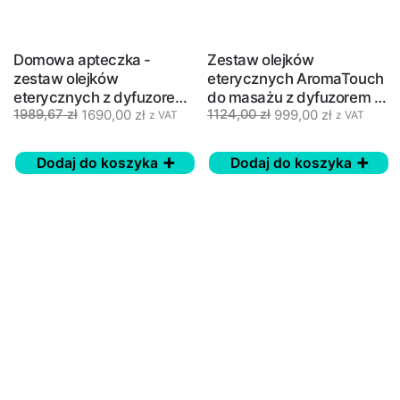
Domowa apteczka -
Zestaw olejków
zestaw olejków
eterycznych AromaTouch
eterycznych z dyfuzorem
do masażu z dyfuzorem -
1690,00
zł
999,00
zł
1989,67
zł
1124,00
zł
- Home Essentials
doTERRA
z VAT
z VAT
doTERRA
Dodaj do koszyka
Dodaj do koszyka