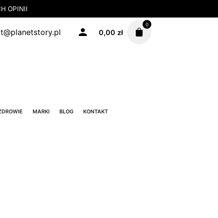
 OPINII
0
t@planetstory.pl
0,00
zł
ZDROWIE
MARKI
BLOG
KONTAKT