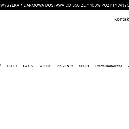
 WYSYŁKA * DARMOWA DOSTAWA OD 350 ZŁ * 100% POZYTYWNYCH
kontak
Ż
CIAŁO
TWARZ
WŁOSY
PREZENTY
SPORT
Oferta limitowana