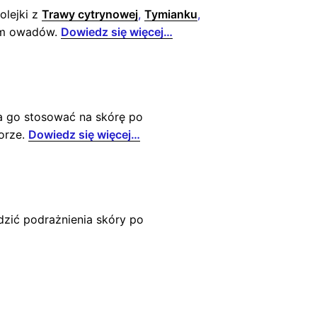
olejki z
Trawy cytrynowej
,
Tymianku
,
jom owadów.
Dowiedz się więcej…
a go stosować na skórę po
zorze.
Dowiedz się więcej…
zić podrażnienia skóry po