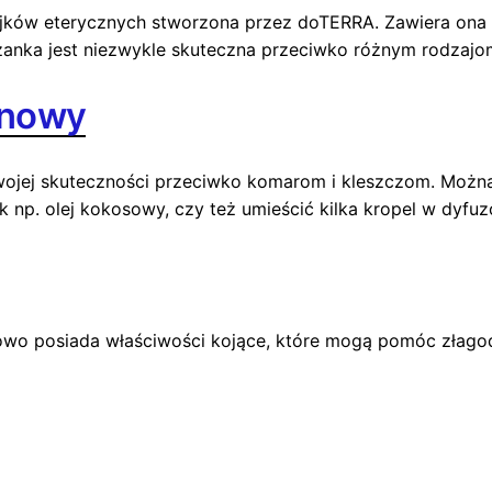
lejków eterycznych stworzona przez doTERRA. Zawiera ona 
szanka jest niezwykle skuteczna przeciwko różnym rodza
ynowy
swojej skuteczności przeciwko komarom i kleszczom. Możn
k np. olej kokosowy, czy też umieścić kilka kropel w dyfu
wo posiada właściwości kojące, które mogą pomóc złagod
a