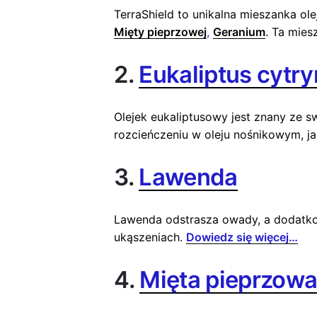
TerraShield to unikalna mieszanka o
Mięty pieprzowej
,
Geranium
. Ta mie
2.
Eukaliptus cytr
Olejek eukaliptusowy jest znany ze 
rozcieńczeniu w oleju nośnikowym, ja
3.
Lawenda
Lawenda odstrasza owady, a dodatko
ukąszeniach.
Dowiedz się więcej…
4.
Mięta pieprzow