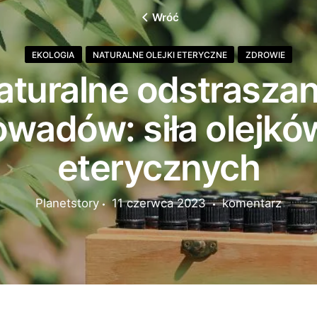
Wróć
EKOLOGIA
NATURALNE OLEJKI ETERYCZNE
ZDROWIE
aturalne odstraszan
owadów: siła olejkó
eterycznych
Planetstory
11 czerwca 2023
komentarz